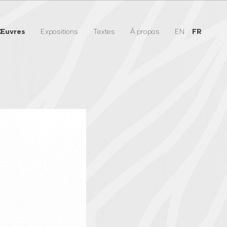
Œuvres
Expositions
Textes
À propos
EN
FR