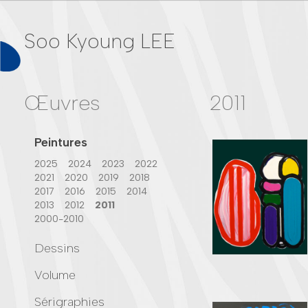
Soo Kyoung LEE
Œuvres
2011
Peintures
2025
2024
2023
2022
2021
2020
2019
2018
2017
2016
2015
2014
2013
2012
2011
2000-2010
Dessins
2024
2023
2018
2017
Volume
2015
2013
2012
2011
2023
2022
2021
2000-2010
Sérigraphies